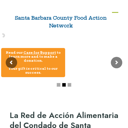
Skip
to
Ope
Clos
Santa Barbara County Food Action
content
Network
mobi
mobi
men
men
Read our
Case for Support
to
learn more and to make a
donation.
Your gift is critical to our
success.
La Red de Acción Alimentaria
del Condado de Santa