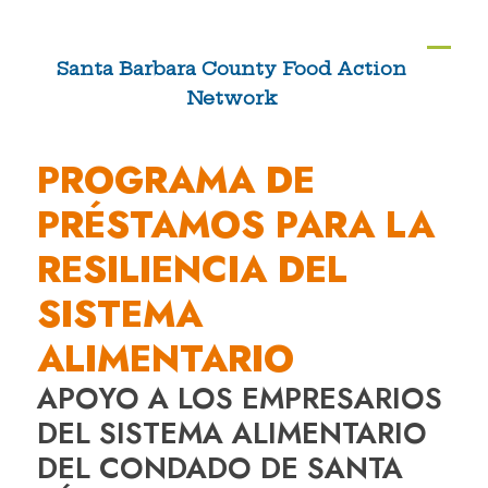
Skip
to
Ope
Clos
Santa Barbara County Food Action
content
Network
mobi
mobi
men
men
PROGRAMA DE
PRÉSTAMOS PARA LA
RESILIENCIA DEL
SISTEMA
ALIMENTARIO
APOYO A LOS EMPRESARIOS
DEL SISTEMA ALIMENTARIO
DEL CONDADO DE SANTA